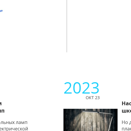
2023
ОКТ 23
и
На
мп
шко
ольных ламп
Но 
лектрической
пла