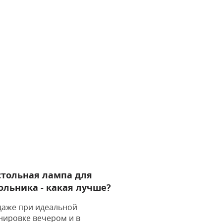
стольная лампа для
льника - какая лучше?
даже при идеальной
нировке вечером и в