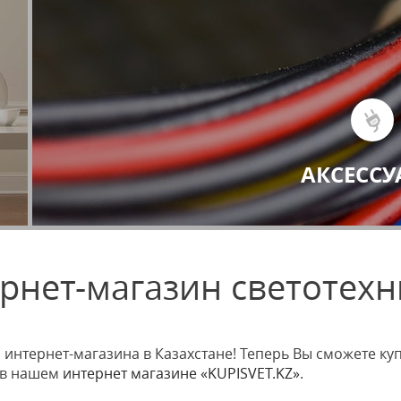
Балласт/пускатели
Датчики движения
Кабельные клипсы
АКСЕССУ
ернет-магазин светотех
интернет-магазина в Казахстане! Теперь Вы сможете куп
, в нашем
интернет магазине «KUPISVET.KZ»
.