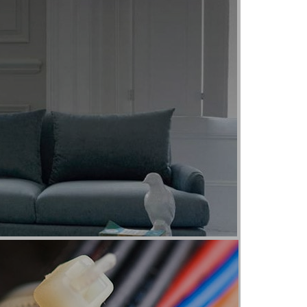
Клеммники
Изолента
Пульт дистанционного