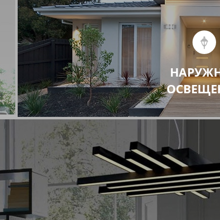
НАРУЖ
ОСВЕЩЕ
Потолочные направляющие
со
светильники
Подвесные светильники
ки
Светодиодные встраиваемые споты
Светодиодные люстры
LED Панели встраиваемые