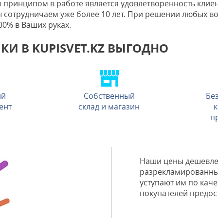
ринципом в работе является удовлетворенность клиент
сотрудничаем уже более 10 лет. При решении любых во
0% в Ваших руках.
И В KUPISVET.KZ ВЫГОДНО
ий
Собственный
Бе
ент
склад и магазин
к
а
п
Наши цены дешевле
разрекламированны
уступают им по каче
покупателей предос