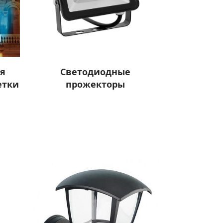
ля
Светодиодные
етки
прожекторы